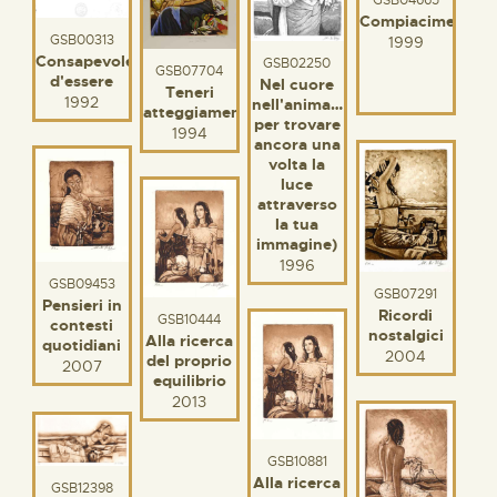
GSB04665
Compiacimento
GSB00313
1999
Consapevolezza
GSB02250
GSB07704
d'essere
Nel cuore
Teneri
1992
nell'anima…
atteggiamenti
per trovare
1994
ancora una
volta la
luce
attraverso
la tua
immagine)
1996
GSB09453
GSB07291
Pensieri in
Ricordi
GSB10444
contesti
nostalgici
Alla ricerca
quotidiani
2004
del proprio
2007
equilibrio
2013
GSB10881
Alla ricerca
GSB12398