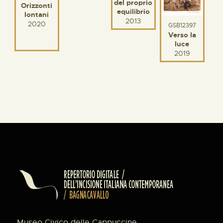
del proprio
Orizzonti
equilibrio
lontani
2013
2020
GSB12397
Verso la
luce
2019
Museo Civico delle Cappuccine