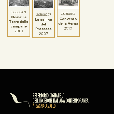
GSB06471
GSB10867
GSB08227
Noale: la
Convento
Le colline
Torre delle
della Verna
del
campane
2010
Prosecco
2001
2007