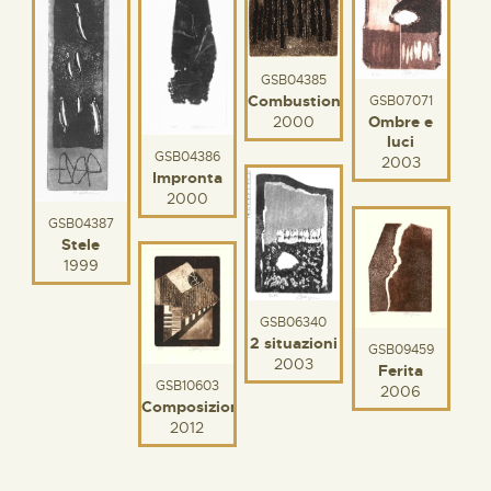
GSB04385
Combustione
GSB07071
2000
Ombre e
luci
GSB04386
2003
Impronta
2000
GSB04387
Stele
1999
GSB06340
2 situazioni
GSB09459
2003
Ferita
GSB10603
2006
Composizione
2012