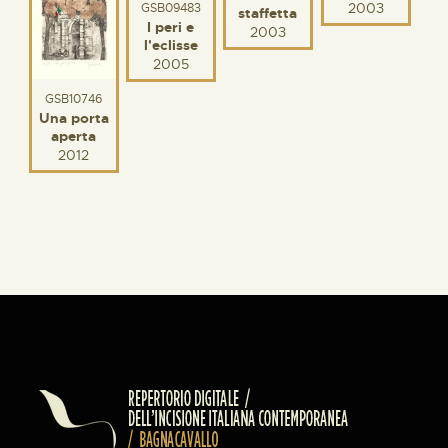
2003
GSB09483
staffetta
I peri e
2003
l'eclisse
2005
GSB10746
Una porta
aperta
2012