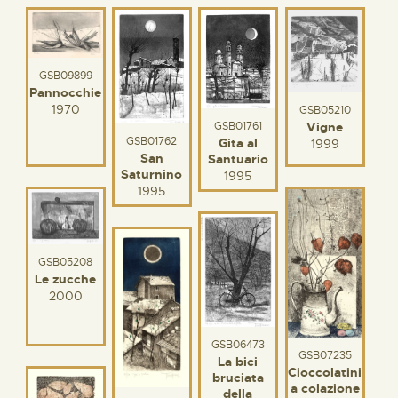
GSB09899
Pannocchie
1970
GSB05210
GSB01761
Vigne
GSB01762
Gita al
1999
San
Santuario
Saturnino
1995
1995
GSB05208
Le zucche
2000
GSB06473
GSB07235
La bici
Cioccolatini
bruciata
a colazione
della