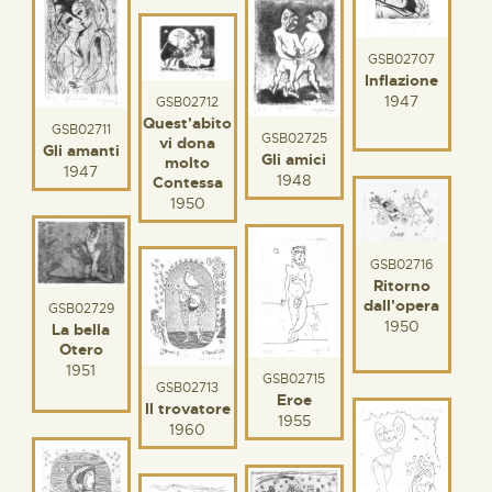
GSB02707
Inflazione
1947
GSB02712
Quest'abito
GSB02711
GSB02725
vi dona
Gli amanti
Gli amici
molto
1947
1948
Contessa
1950
GSB02716
Ritorno
dall'opera
GSB02729
1950
La bella
Otero
1951
GSB02715
GSB02713
Eroe
Il trovatore
1955
1960