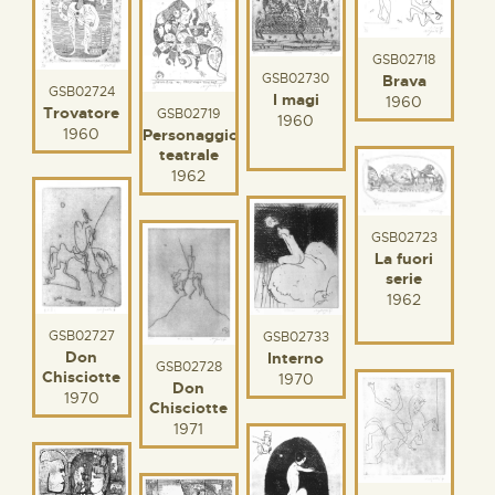
GSB02718
GSB02730
Brava
GSB02724
I magi
1960
Trovatore
GSB02719
1960
1960
Personaggio
teatrale
1962
GSB02723
La fuori
serie
1962
GSB02727
GSB02733
Don
Interno
GSB02728
Chisciotte
1970
Don
1970
Chisciotte
1971