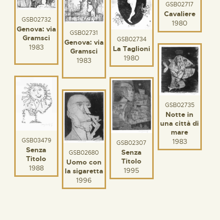
GSB02717
Cavaliere
GSB02732
1980
Genova: via
GSB02731
Gramsci
GSB02734
Genova: via
1983
La Taglioni
Gramsci
1980
1983
GSB02735
Notte in
una città di
mare
GSB03479
1983
GSB02307
Senza
Senza
GSB02680
Titolo
Titolo
Uomo con
1988
1995
la sigaretta
1996