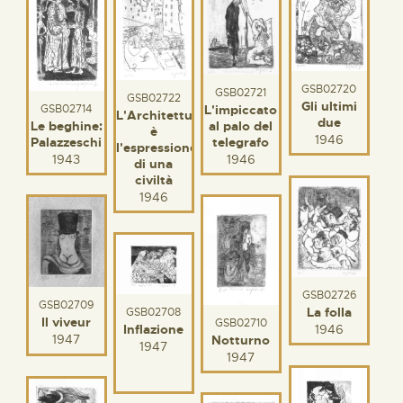
GSB02720
GSB02721
GSB02722
Gli ultimi
L'impiccato
GSB02714
L'Architettura
due
al palo del
Le beghine:
è
1946
telegrafo
Palazzeschi
l'espressione
1946
1943
di una
civiltà
1946
GSB02726
GSB02709
La folla
GSB02708
Il viveur
GSB02710
Inflazione
1946
1947
Notturno
1947
1947