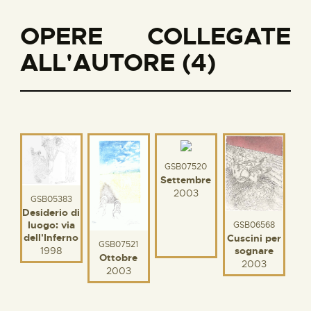
OPERE COLLEGATE
ALL'AUTORE (4)
GSB07520
Settembre
2003
GSB05383
Desiderio di
luogo: via
GSB06568
dell'Inferno
Cuscini per
GSB07521
1998
sognare
Ottobre
2003
2003