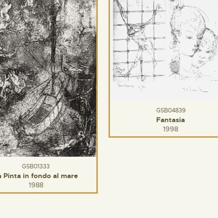
GSB04839
Fantasia
1998
GSB01333
a Pinta in fondo al mare
1988