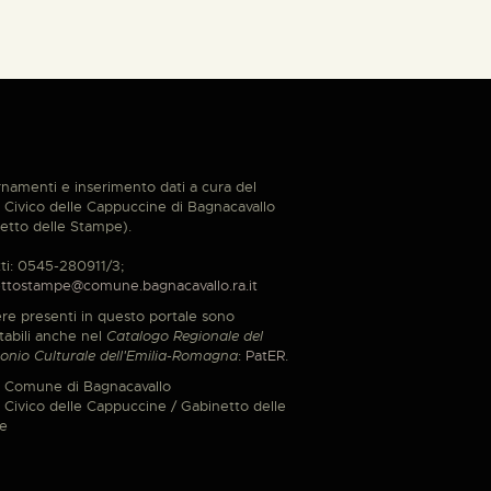
namenti e inserimento dati a cura del
Civico delle Cappuccine di Bagnacavallo
etto delle Stampe).
ti: 0545-280911/3;
ttostampe@comune.bagnacavallo.ra.it
re presenti in questo portale sono
tabili anche nel
Catalogo Regionale del
onio Culturale dell'Emilia-Romagna
:
PatER
.
 Comune di Bagnacavallo
Civico delle Cappuccine / Gabinetto delle
e