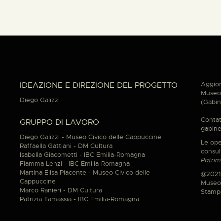
Aggior
IDEAZIONE E DIREZIONE DEL PROGETTO
Museo 
Diego Galizzi
(Gabin
Contat
GRUPPO DI LAVORO
gabine
Diego Galizzi - Museo Civico delle Cappuccine
Le ope
Raffaella Gattiani - DM Cultura
consul
Isabella Giacometti - IBC Emilia-Romagna
Patrim
Fiamma Lenzi - IBC Emilia-Romagna
Martina Elisa Piacente - Museo Civico delle
@2021
Cappuccine
Museo 
Marco Ranieri - DM Cultura
Stamp
Patrizia Tamassia - IBC Emilia-Romagna