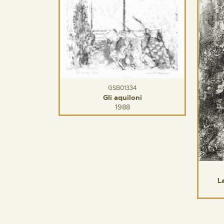
GSB01334
Gli aquiloni
1988
L