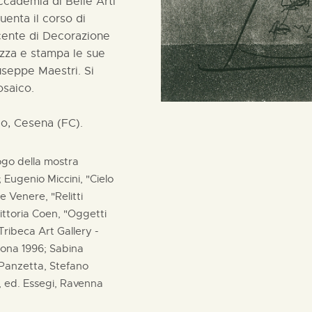
Accademia di Belle Arti
uenta il corso di
cente di Decorazione
lizza e stampa le sue
iuseppe Maestri. Si
osaico.
lo, Cesena (FC).
ogo della mostra
; Eugenio Miccini, "Cielo
 Venere, "Relitti
ittoria Coen, "Oggetti
,Tribeca Art Gallery -
erona 1996; Sabina
o Panzetta, Stefano
, ed. Essegi, Ravenna