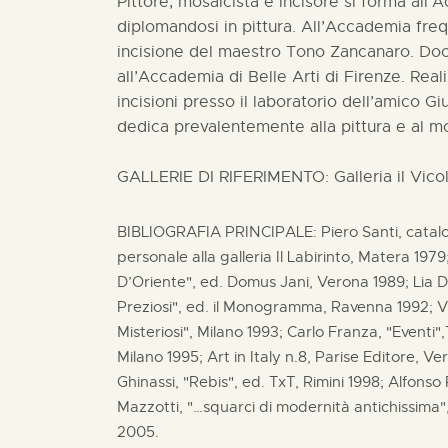
Pittore, mosaicista e incisore si forma all’
diplomandosi in pittura. All’Accademia freq
incisione del maestro Tono Zancanaro. Do
all’Accademia di Belle Arti di Firenze. Rea
incisioni presso il laboratorio dell’amico G
dedica prevalentemente alla pittura e al m
GALLERIE DI RIFERIMENTO: Galleria il Vico
BIBLIOGRAFIA PRINCIPALE: Piero Santi, catal
personale alla galleria Il Labirinto, Matera 1979
D’Oriente", ed. Domus Jani, Verona 1989; Lia De
Preziosi", ed. il Monogramma, Ravenna 1992; V
Misteriosi", Milano 1993; Carlo Franza, "Eventi"
Milano 1995; Art in Italy n.8, Parise Editore, V
Ghinassi, "Rebis", ed. TxT, Rimini 1998; Alfons
Mazzotti, "…squarci di modernità antichissima"
2005.