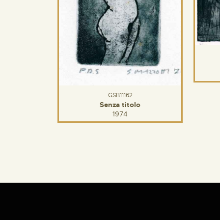
GSB11162
Senza titolo
1974